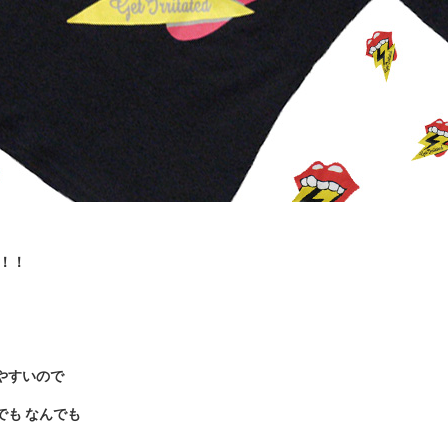
！！
やすいので
も なんでも