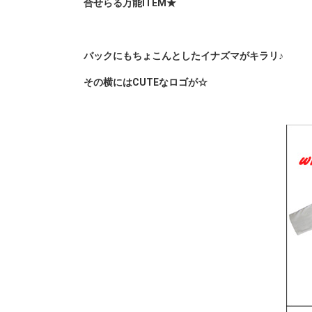
合せらる万能ITEM★
バックにもちょこんとしたイナズマがキラリ♪
その横にはCUTEなロゴが☆