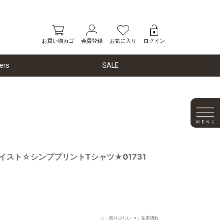
お買い物カゴ
会員登録
お気に入り
ログイン
ers
SALE
kテイスト☆シンププリントTシャツ★01731
△：残り少ない ×：在庫切れ