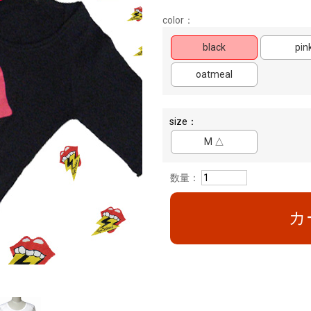
color：
black
pin
oatmeal
size：
M △
数量：