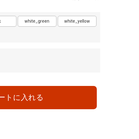
k
white_green
white_yellow