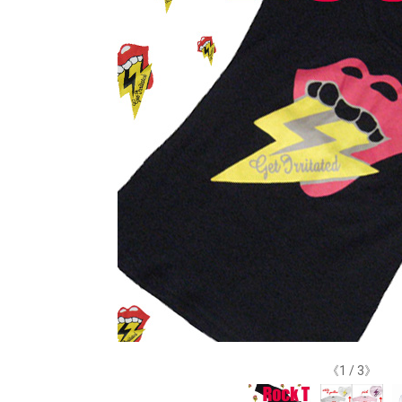
《
1
/
3
》