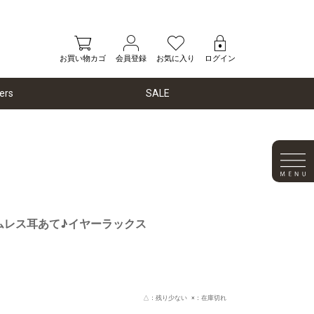
お買い物カゴ
会員登録
お気に入り
ログイン
ers
SALE
ムレス耳あて♪イヤーラックス
△：残り少ない ×：在庫切れ