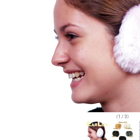
《
1
/
3
》