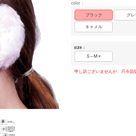
color：
ブラック
グレ
キャメル
size：
S～M ×
申し訳ございませんが、只今品