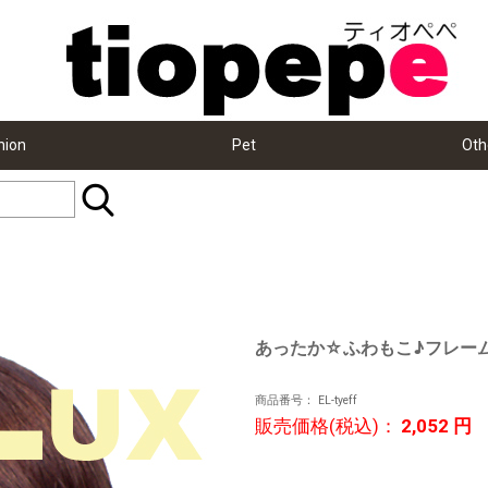
hion
Pet
Oth
あったか☆ふわもこ♪フレー
商品番号：
EL-tyeff
販売価格(税込)：
2,052
円